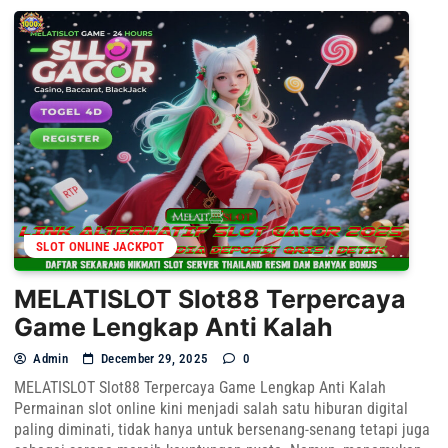
SLOT ONLINE JACKPOT
MELATISLOT Slot88 Terpercaya
Game Lengkap Anti Kalah
Admin
December 29, 2025
0
MELATISLOT Slot88 Terpercaya Game Lengkap Anti Kalah
Permainan slot online kini menjadi salah satu hiburan digital
paling diminati, tidak hanya untuk bersenang-senang tetapi juga