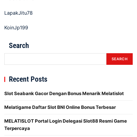
LapakJitu78
KoinJp199
Search
SEARCH
Recent Posts
Slot Seabank Gacor Dengan Bonus Menarik Melatislot
Melatigame Daftar Slot BNI Online Bonus Terbesar
MELATISLOT Portal Login Delegasi Slot88 Resmi Game
Terpercaya