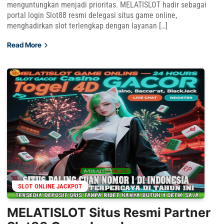
menguntungkan menjadi prioritas. MELATISLOT hadir sebagai
portal login Slot88 resmi delegasi situs game online,
menghadirkan slot terlengkap dengan layanan […]
Read More
SLOT ONLINE JACKPOT
MELATISLOT Situs Resmi Partner