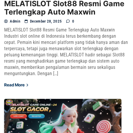
MELATISLOT Slot88 Resmi Game
Terlengkap Auto Maxwin
Admin
December 28, 2025
0
MELATISLOT Slot88 Resmi Game Terlengkap Auto Maxwin
Industri slot online di Indonesia terus berkembang dengan
cepat. Pemain kini mencari platform yang tidak hanya aman dan
terpercaya, tetapi juga menawarkan slot terlengkap dengan
peluang kemenangan tinggi. MELATISLOT hadir sebagai Slot88
resmi yang menghadirkan game terlengkap dan sistem auto
maxwin, memberikan pengalaman bermain seru sekaligus
menguntungkan. Dengan […]
Read More