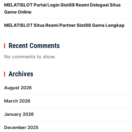
MELATISLOT Portal Login Slot88 Resmi Delegasi Situs
Game Online
MELATISLOT Situs Resmi Partner Slot88 Game Lengkap
Recent Comments
No comments to show.
Archives
August 2026
March 2026
January 2026
December 2025