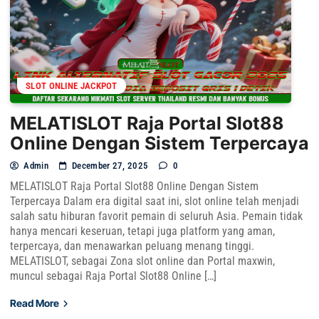
SLOT ONLINE JACKPOT
MELATISLOT Raja Portal Slot88
Online Dengan Sistem Terpercaya
Admin
December 27, 2025
0
MELATISLOT Raja Portal Slot88 Online Dengan Sistem
Terpercaya Dalam era digital saat ini, slot online telah menjadi
salah satu hiburan favorit pemain di seluruh Asia. Pemain tidak
hanya mencari keseruan, tetapi juga platform yang aman,
terpercaya, dan menawarkan peluang menang tinggi.
MELATISLOT, sebagai Zona slot online dan Portal maxwin,
muncul sebagai Raja Portal Slot88 Online […]
Read More