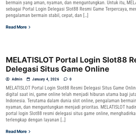
bermain yang aman, nyaman, dan menguntungkan. Untuk itu, MEL
sebagai Portal Login Delegasi Slot88 Resmi Game Terpercaya, m
pengalaman bermain stabil, cepat, dan […]
Read More
MELATISLOT Portal Login Slot88 R
Delegasi Situs Game Online
Admin
January 4, 2026
0
MELATISLOT Portal Login Slot88 Resmi Delegasi Situs Game Onlin
digital saat ini, game online telah menjadi hiburan utama bagi jut
Indonesia. Terutama dalam dunia slot online, pengalaman bermai
nyaman, dan menguntungkan menjadi prioritas. MELATISLOT hadi
portal login Slot88 resmi delegasi situs game online, menghadirka
terlengkap dengan layanan […]
Read More