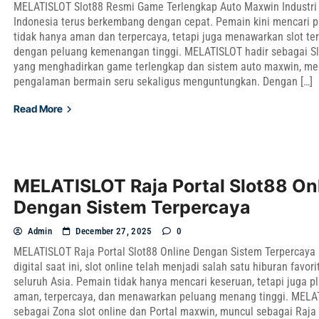
MELATISLOT Slot88 Resmi Game Terlengkap Auto Maxwin Industri s
Indonesia terus berkembang dengan cepat. Pemain kini mencari p
tidak hanya aman dan terpercaya, tetapi juga menawarkan slot te
dengan peluang kemenangan tinggi. MELATISLOT hadir sebagai Sl
yang menghadirkan game terlengkap dan sistem auto maxwin, m
pengalaman bermain seru sekaligus menguntungkan. Dengan […]
Read More
MELATISLOT Raja Portal Slot88 On
Dengan Sistem Terpercaya
Admin
December 27, 2025
0
MELATISLOT Raja Portal Slot88 Online Dengan Sistem Terpercaya
digital saat ini, slot online telah menjadi salah satu hiburan favor
seluruh Asia. Pemain tidak hanya mencari keseruan, tetapi juga p
aman, terpercaya, dan menawarkan peluang menang tinggi. MELA
sebagai Zona slot online dan Portal maxwin, muncul sebagai Raja 