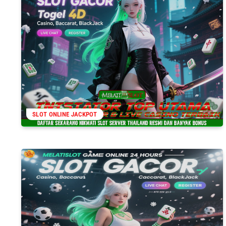
SLOT ONLINE JACKPOT