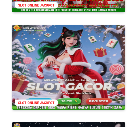
SLOT ONLINE JACKPOT
SLOT ONLINE JACKPOT