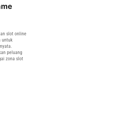
ame
n slot online
a untuk
nyata.
kan peluang
ai zona slot