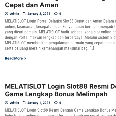
Cepat dan Aman
Admin
January 2, 2026
0
MELATISLOT Login Portal Delagisi Slot88 Cepat dan Aman Dalam e
online, keamanan, kecepatan, dan kenyamanan bermain menjadi f
yang dicari pemain. MELATISLOT hadir sebagai zona slot online pr
dengan Portal maxwin lengkap dan terpercaya. Melalui sistem Slot
MELATISLOT memberikan pengalaman bermain yang cepat, aman, 
serta peluang meraih kemenangan maksimal bagi […]
Read More
MELATISLOT Login Slot88 Resmi 
Game Lengkap Bonus Melimpah
Admin
January 1, 2026
0
MELATISLOT Login Slot88 Resmi Dengan Game Lengkap Bonus M
Industri slot online di Indonesia terus berkembang pesat seiring 