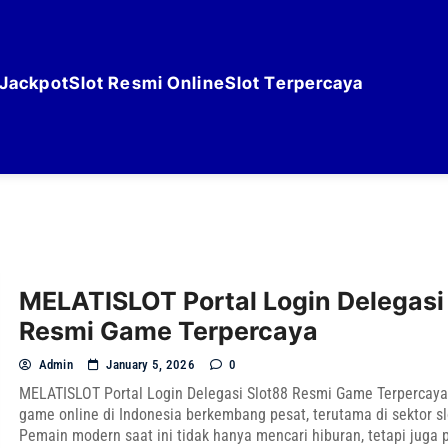
 Jackpot
Slot Resmi Online
Slot Terpercaya
MELATISLOT Portal Login Delegasi
Resmi Game Terpercaya
Admin
January 5, 2026
0
MELATISLOT Portal Login Delegasi Slot88 Resmi Game Terpercaya 
game online di Indonesia berkembang pesat, terutama di sektor sl
Pemain modern saat ini tidak hanya mencari hiburan, tetapi juga