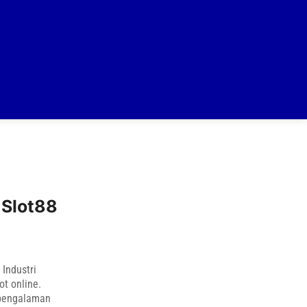
 Slot88
Industri
ot online.
 pengalaman