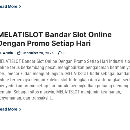
ead More
MELATISLOT Bandar Slot Online
Dengan Promo Setiap Hari
Admin
December 20, 2025
0
ELATISLOT Bandar Slot Online Dengan Promo Setiap Hari Industri slo
nline terus berkembang pesat, menghadirkan pengalaman bermain y
eru, menarik, dan menguntungkan. MELATISLOT hadir sebagai bandar 
nline terpercaya dengan koleksi slot terlengkap dan anti rungkat, ser
enyediakan promo setiap hari untuk meningkatkan peluang menang
emain. Sebagai situs maxwin, MELATISLOT menjamin keamanan,
enyamanan, dan transaksi […]
ead More