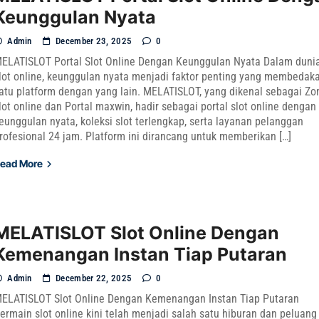
Keunggulan Nyata
Admin
December 23, 2025
0
ELATISLOT Portal Slot Online Dengan Keunggulan Nyata Dalam duni
lot online, keunggulan nyata menjadi faktor penting yang membedak
atu platform dengan yang lain. MELATISLOT, yang dikenal sebagai Zo
lot online dan Portal maxwin, hadir sebagai portal slot online dengan
eunggulan nyata, koleksi slot terlengkap, serta layanan pelanggan
rofesional 24 jam. Platform ini dirancang untuk memberikan […]
ead More
MELATISLOT Slot Online Dengan
Kemenangan Instan Tiap Putaran
Admin
December 22, 2025
0
ELATISLOT Slot Online Dengan Kemenangan Instan Tiap Putaran
ermain slot online kini telah menjadi salah satu hiburan dan peluang