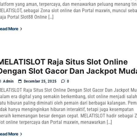
latform yang aman, terpercaya, dan menawarkan peluang menang tin
ELATISLOT, sebagai Zona slot online dan Portal maxwin, muncul seb
aja Portal Slot88 Online […]
ead More
MELATISLOT Raja Situs Slot Online
Dengan Slot Gacor Dan Jackpot Mud
Admin
December 25, 2025
0
ELATISLOT Raja Situs Slot Online Dengan Slot Gacor Dan Jackpot M
alam era digital yang semakin berkembang, slot online menjadi sala
atu hiburan paling diminati oleh pemain dari berbagai kalangan. Pem
idak hanya menginginkan hiburan interaktif, tetapi juga kesempatan
eraih kemenangan besar dengan cepat. MELATISLOT hadir sebagai 
lot online terpercaya dan Portal maxwin, menawarkan […]
ead More