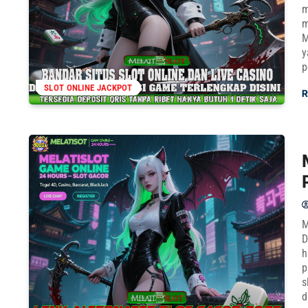
m
m
M
y
p
SLOT ONLINE JACKPOT
R
M
D
h
p
s
d