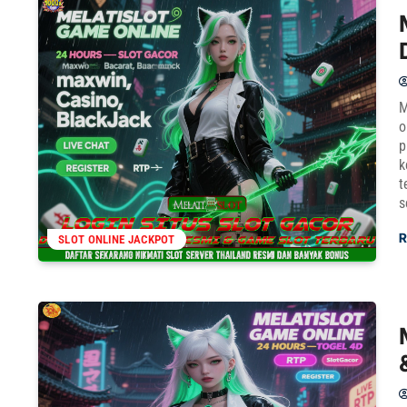
M
o
p
k
t
s
R
SLOT ONLINE JACKPOT