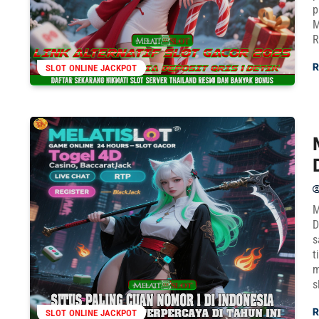
p
M
R
R
SLOT ONLINE JACKPOT
M
D
s
t
m
s
R
SLOT ONLINE JACKPOT