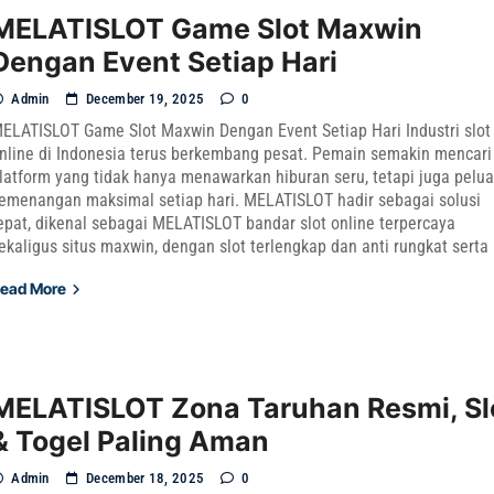
MELATISLOT Game Slot Maxwin
Dengan Event Setiap Hari
Admin
December 19, 2025
0
ELATISLOT Game Slot Maxwin Dengan Event Setiap Hari Industri slot
nline di Indonesia terus berkembang pesat. Pemain semakin mencari
latform yang tidak hanya menawarkan hiburan seru, tetapi juga pelu
emenangan maksimal setiap hari. MELATISLOT hadir sebagai solusi
epat, dikenal sebagai MELATISLOT bandar slot online terpercaya
ekaligus situs maxwin, dengan slot terlengkap dan anti rungkat serta 
ead More
MELATISLOT Zona Taruhan Resmi, Sl
& Togel Paling Aman
Admin
December 18, 2025
0