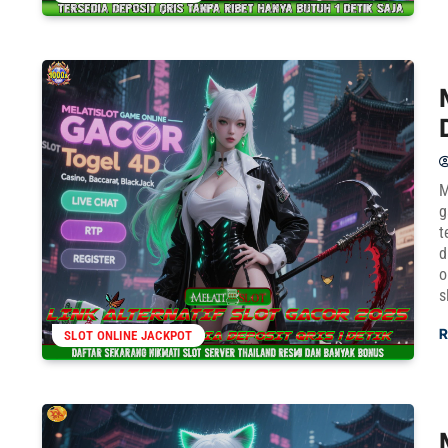
M
g
t
d
o
s
R
SLOT ONLINE JACKPOT