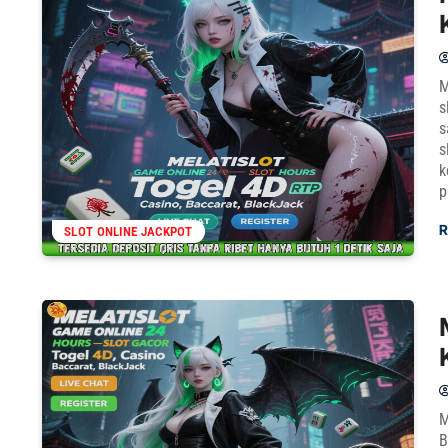
M
s
s
s
k
p
R
SLOT ONLINE JACKPOT
M
B