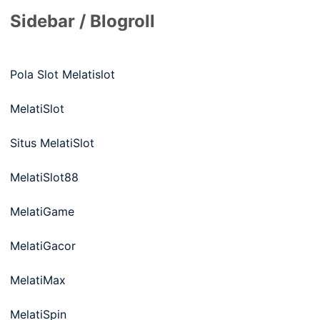
Sidebar / Blogroll
Pola Slot Melatislot
MelatiSlot
Situs MelatiSlot
MelatiSlot88
MelatiGame
MelatiGacor
MelatiMax
MelatiSpin