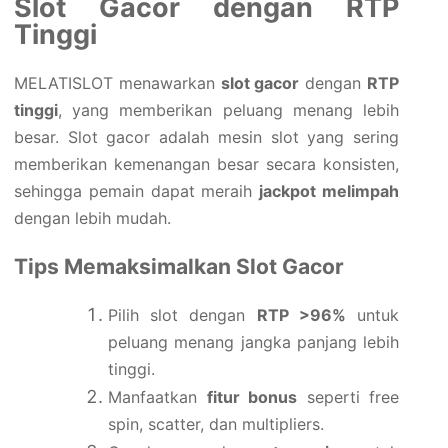
Slot Gacor dengan RTP
Tinggi
MELATISLOT menawarkan
slot gacor
dengan
RTP
tinggi
, yang memberikan peluang menang lebih
besar. Slot gacor adalah mesin slot yang sering
memberikan kemenangan besar secara konsisten,
sehingga pemain dapat meraih
jackpot melimpah
dengan lebih mudah.
Tips Memaksimalkan Slot Gacor
Pilih slot dengan
RTP >96%
untuk
peluang menang jangka panjang lebih
tinggi.
Manfaatkan
fitur bonus
seperti free
spin, scatter, dan multipliers.