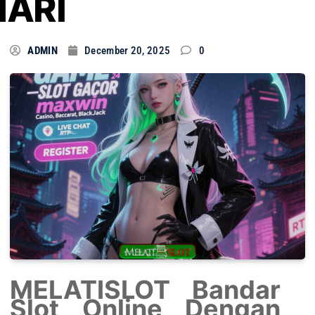
HARI
ADMIN
December 20, 2025
0
MELATISLOT Bandar
Slot Online Dengan