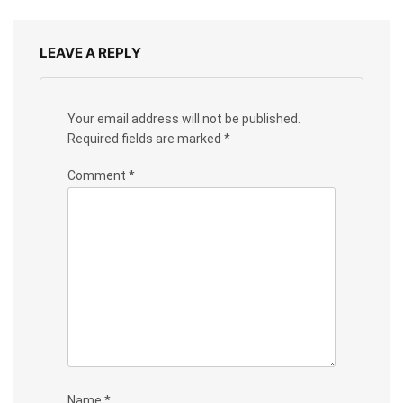
LEAVE A REPLY
Your email address will not be published.
Required fields are marked
*
Comment
*
Name
*