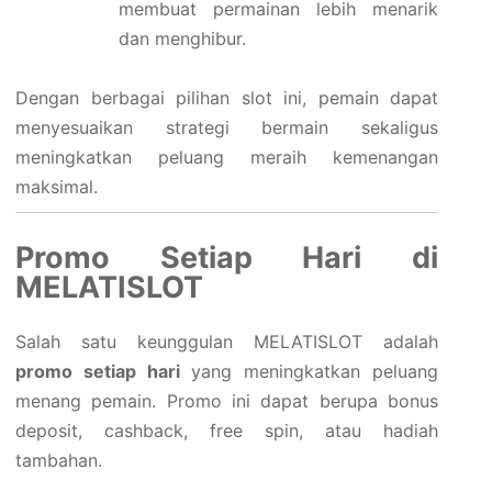
membuat permainan lebih menarik
dan menghibur.
Dengan berbagai pilihan slot ini, pemain dapat
menyesuaikan strategi bermain sekaligus
meningkatkan peluang meraih kemenangan
maksimal.
Promo Setiap Hari di
MELATISLOT
Salah satu keunggulan MELATISLOT adalah
promo setiap hari
yang meningkatkan peluang
menang pemain. Promo ini dapat berupa bonus
deposit, cashback, free spin, atau hadiah
tambahan.