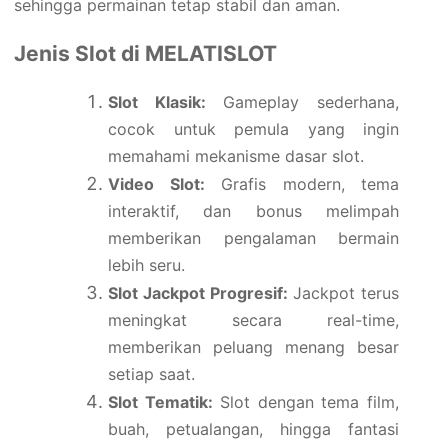
sehingga permainan tetap stabil dan aman.
Jenis Slot di MELATISLOT
Slot Klasik:
Gameplay sederhana,
cocok untuk pemula yang ingin
memahami mekanisme dasar slot.
Video Slot:
Grafis modern, tema
interaktif, dan bonus melimpah
memberikan pengalaman bermain
lebih seru.
Slot Jackpot Progresif:
Jackpot terus
meningkat secara real-time,
memberikan peluang menang besar
setiap saat.
Slot Tematik:
Slot dengan tema film,
buah, petualangan, hingga fantasi