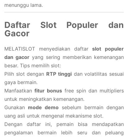
menunggu lama.
Daftar Slot Populer dan
Gacor
MELATISLOT menyediakan daftar
slot populer
dan gacor
yang sering memberikan kemenangan
besar. Tips memilih slot:
Pilih slot dengan
RTP tinggi
dan volatilitas sesuai
gaya bermain.
Manfaatkan
fitur bonus
free spin dan multipliers
untuk meningkatkan kemenangan.
Gunakan
mode demo
sebelum bermain dengan
uang asli untuk mengenal mekanisme slot.
Dengan daftar ini, pemain bisa mendapatkan
pengalaman bermain lebih seru dan peluang