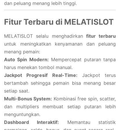
dan peluang menang lebih tinggi.
Fitur Terbaru di MELATISLOT
MELATISLOT selalu menghadirkan
fitur terbaru
untuk meningkatkan kenyamanan dan peluang
menang pemain:
Auto Spin Modern:
Mempercepat putaran tanpa
harus menekan tombol manual.
Jackpot Progresif Real-Time:
Jackpot terus
bertambah sehingga pemain bisa menang besar
setiap saat.
Multi-Bonus System:
Kombinasi free spin, scatter,
dan multipliers membuat setiap putaran lebih
menguntungkan.
Dashboard Interaktif:
Memantau statistik
permainan, saldo, bonus, dan event secara real-