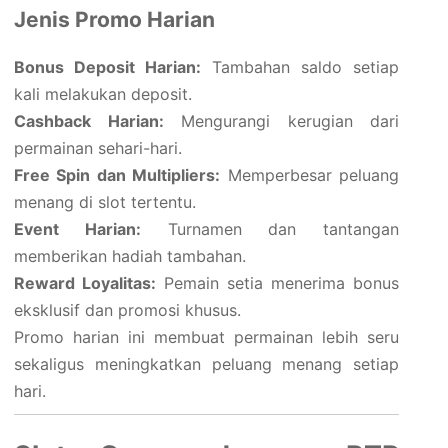
Jenis Promo Harian
Bonus Deposit Harian:
Tambahan saldo setiap
kali melakukan deposit.
Cashback Harian:
Mengurangi kerugian dari
permainan sehari-hari.
Free Spin dan Multipliers:
Memperbesar peluang
menang di slot tertentu.
Event Harian:
Turnamen dan tantangan
memberikan hadiah tambahan.
Reward Loyalitas:
Pemain setia menerima bonus
eksklusif dan promosi khusus.
Promo harian ini membuat permainan lebih seru
sekaligus meningkatkan peluang menang setiap
hari.